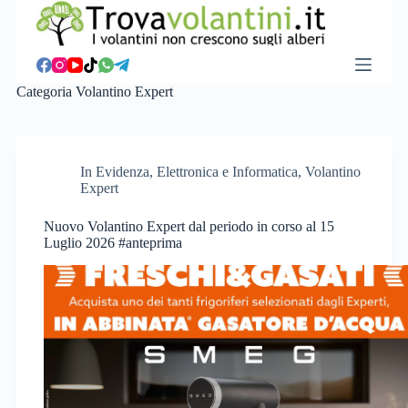
S
a
l
t
a
Categoria
Volantino Expert
a
l
c
o
n
In Evidenza
,
Elettronica e Informatica
,
Volantino
t
Expert
e
n
Nuovo Volantino Expert dal periodo in corso al 15
u
Luglio 2026 #anteprima
t
o