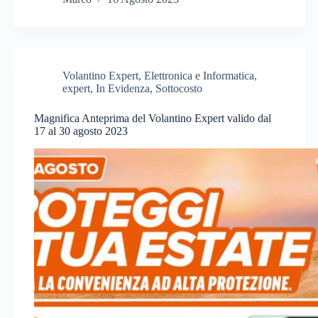
Volantino Expert
,
Elettronica e Informatica
,
expert
,
In Evidenza
,
Sottocosto
Magnifica Anteprima del Volantino Expert valido dal
17 al 30 agosto 2023