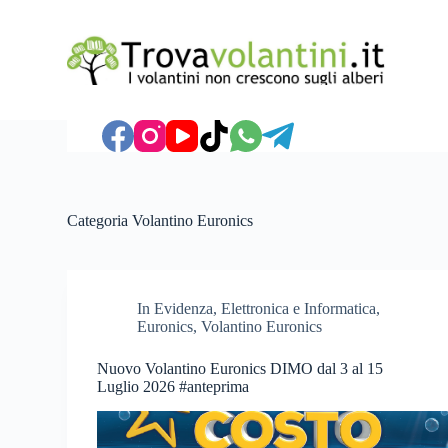
S
a
l
t
a
a
l
c
o
n
t
e
Categoria
Volantino Euronics
n
u
t
o
In Evidenza
,
Elettronica e Informatica
,
Euronics
,
Volantino Euronics
Nuovo Volantino Euronics DIMO dal 3 al 15
Luglio 2026 #anteprima