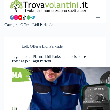
S
a
l
t
a
Categoria
Offerte Lidl Parkside
a
l
c
o
n
Lidl
,
Offerte Lidl Parkside
t
e
Tagliatrice al Plasma Lidl Parkside: Precisione e
n
Potenza per Tagli Perfetti
u
t
o