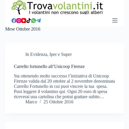
S
a
l
t
a
Mese
Ottobre 2016
a
l
c
o
n
In Evidenza
,
Iper e Super
t
e
Carrello fortunello all’Unicoop Firenze
n
u
Sta ottenendo molto successo l’iniziativa di Unicoop
t
Firenze valida dal 20 ottobre al 2 novembre denominata
o
Carrello Fortunello in cui puoi vincere la tua spesa.
Puoi leggere il volantino qui Ogni 20 euro di spesa
riceverai una cartolina che potrai grattare subito…
Marco
25 Ottobre 2016