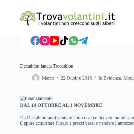
S
a
l
t
a
a
l
c
o
n
t
e
Decathlon lancia Trocathlon
n
u
Marco
22 Ottobre 2016
In Evidenza
,
Moda,
t
o
DAL 14 OTTOBRE AL 1 NOVEMBRE
Da Decathlon puoi vendere il tuo usato e ricevere buoni sco
Oppure acquistare l’usato a prezzi bassi e vendere l’attrezzat