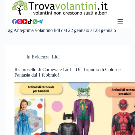
S
a
l
t
a
Tag
Anteprima volantino lidl dal 22 gennaio al 28 gennaio
a
l
c
o
n
In Evidenza
,
Lidl
t
e
Il Carosello di Carnevale Lidl – Un Tripudio di Colori e
n
Fantasia dal 1 febbraio!
u
t
o