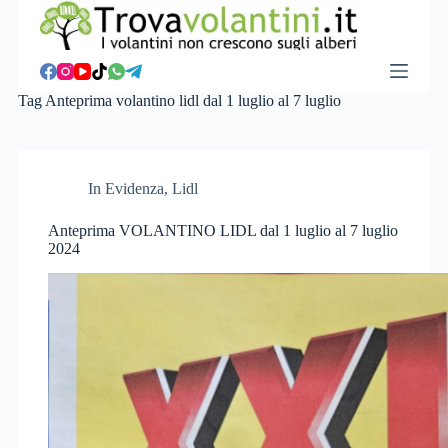
S
a
l
t
a
Tag
Anteprima volantino lidl dal 1 luglio al 7 luglio
a
l
c
o
n
In Evidenza
,
Lidl
t
e
Anteprima VOLANTINO LIDL dal 1 luglio al 7 luglio
n
2024
u
t
o