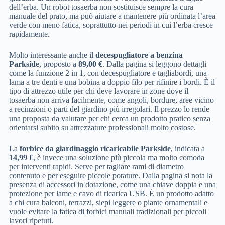
dell’erba. Un robot tosaerba non sostituisce sempre la cura
manuale del prato, ma può aiutare a mantenere più ordinata l’area
verde con meno fatica, soprattutto nei periodi in cui l’erba cresce
rapidamente.
Molto interessante anche il
decespugliatore a benzina
Parkside
, proposto a
89,00 €
. Dalla pagina si leggono dettagli
come la funzione 2 in 1, con decespugliatore e tagliabordi, una
lama a tre denti e una bobina a doppio filo per rifinire i bordi. È il
tipo di attrezzo utile per chi deve lavorare in zone dove il
tosaerba non arriva facilmente, come angoli, bordure, aree vicino
a recinzioni o parti del giardino più irregolari. Il prezzo lo rende
una proposta da valutare per chi cerca un prodotto pratico senza
orientarsi subito su attrezzature professionali molto costose.
La
forbice da giardinaggio ricaricabile Parkside
, indicata a
14,99 €
, è invece una soluzione più piccola ma molto comoda
per interventi rapidi. Serve per tagliare rami di diametro
contenuto e per eseguire piccole potature. Dalla pagina si nota la
presenza di accessori in dotazione, come una chiave doppia e una
protezione per lame e cavo di ricarica USB. È un prodotto adatto
a chi cura balconi, terrazzi, siepi leggere o piante ornamentali e
vuole evitare la fatica di forbici manuali tradizionali per piccoli
lavori ripetuti.