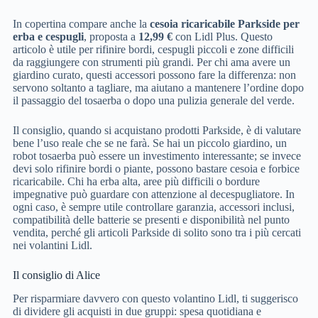
In copertina compare anche la
cesoia ricaricabile Parkside per
erba e cespugli
, proposta a
12,99 €
con Lidl Plus. Questo
articolo è utile per rifinire bordi, cespugli piccoli e zone difficili
da raggiungere con strumenti più grandi. Per chi ama avere un
giardino curato, questi accessori possono fare la differenza: non
servono soltanto a tagliare, ma aiutano a mantenere l’ordine dopo
il passaggio del tosaerba o dopo una pulizia generale del verde.
Il consiglio, quando si acquistano prodotti Parkside, è di valutare
bene l’uso reale che se ne farà. Se hai un piccolo giardino, un
robot tosaerba può essere un investimento interessante; se invece
devi solo rifinire bordi o piante, possono bastare cesoia e forbice
ricaricabile. Chi ha erba alta, aree più difficili o bordure
impegnative può guardare con attenzione al decespugliatore. In
ogni caso, è sempre utile controllare garanzia, accessori inclusi,
compatibilità delle batterie se presenti e disponibilità nel punto
vendita, perché gli articoli Parkside di solito sono tra i più cercati
nei volantini Lidl.
Il consiglio di Alice
Per risparmiare davvero con questo volantino Lidl, ti suggerisco
di dividere gli acquisti in due gruppi: spesa quotidiana e