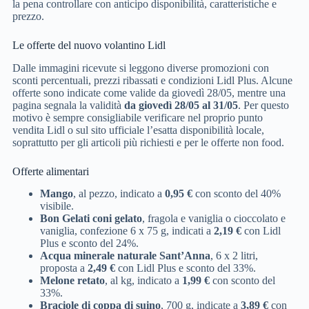
la pena controllare con anticipo disponibilità, caratteristiche e
prezzo.
Le offerte del nuovo volantino Lidl
Dalle immagini ricevute si leggono diverse promozioni con
sconti percentuali, prezzi ribassati e condizioni Lidl Plus. Alcune
offerte sono indicate come valide da giovedì 28/05, mentre una
pagina segnala la validità
da giovedì 28/05 al 31/05
. Per questo
motivo è sempre consigliabile verificare nel proprio punto
vendita Lidl o sul sito ufficiale l’esatta disponibilità locale,
soprattutto per gli articoli più richiesti e per le offerte non food.
Offerte alimentari
Mango
, al pezzo, indicato a
0,95 €
con sconto del 40%
visibile.
Bon Gelati coni gelato
, fragola e vaniglia o cioccolato e
vaniglia, confezione 6 x 75 g, indicati a
2,19 €
con Lidl
Plus e sconto del 24%.
Acqua minerale naturale Sant’Anna
, 6 x 2 litri,
proposta a
2,49 €
con Lidl Plus e sconto del 33%.
Melone retato
, al kg, indicato a
1,99 €
con sconto del
33%.
Braciole di coppa di suino
, 700 g, indicate a
3,89 €
con