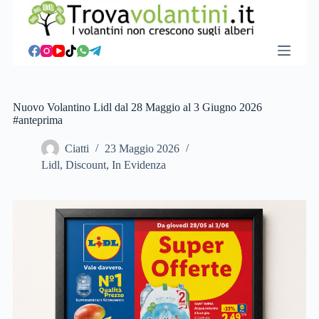
S
a
l
t
a
a
l
c
Nuovo Volantino Lidl dal 28 Maggio al 3 Giugno 2026
o
#anteprima
n
t
Ciatti
23 Maggio 2026
e
Lidl
,
Discount
,
In Evidenza
n
u
t
o