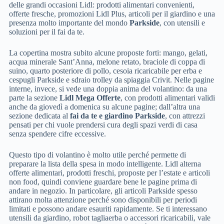
delle grandi occasioni Lidl: prodotti alimentari convenienti,
offerte fresche, promozioni Lidl Plus, articoli per il giardino e una
presenza molto importante del mondo
Parkside
, con utensili e
soluzioni per il fai da te.
La copertina mostra subito alcune proposte forti: mango, gelati,
acqua minerale Sant’Anna, melone retato, braciole di coppa di
suino, quarto posteriore di pollo, cesoia ricaricabile per erba e
cespugli Parkside e sdraio trolley da spiaggia Crivit. Nelle pagine
interne, invece, si vede una doppia anima del volantino: da una
parte la sezione
Lidl Mega Offerte
, con prodotti alimentari validi
anche da giovedì a domenica su alcune pagine; dall’altra una
sezione dedicata al
fai da te e giardino Parkside
, con attrezzi
pensati per chi vuole prendersi cura degli spazi verdi di casa
senza spendere cifre eccessive.
Questo tipo di volantino è molto utile perché permette di
preparare la lista della spesa in modo intelligente. Lidl alterna
offerte alimentari, prodotti freschi, proposte per l’estate e articoli
non food, quindi conviene guardare bene le pagine prima di
andare in negozio. In particolare, gli articoli Parkside spesso
attirano molta attenzione perché sono disponibili per periodi
limitati e possono andare esauriti rapidamente. Se ti interessano
utensili da giardino, robot tagliaerba o accessori ricaricabili, vale