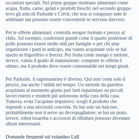
occasioni speciali. Nel primo gruppo rientrano alimentari come
acqua, frutta, carne, gelati e prodotti freschi; nel secondo gruppo
trovi gli articoli Parkside e Crivit, che non si comprano tutte le
settimane ma possono essere convenienti se servono davvero.
Per le offerte alimentari, controlla sempre formato e prezzo al
chilo. Ad esempio, confezioni grandi come il quarto posteriore di
pollo possono essere molto utili per famiglie o per chi ama
organizzare i pasti in anticipo, ma vanno acquistate solo se hai
spazio in frigorifero o freezer. Per frutta come mango e melone,
invece, valuta il grado di maturazione: comprare in offerta è
ottimo, ma il prodotto deve essere consumabile nei tempi giusti.
Per Parkside, il ragionamento è diverso. Qui non conta solo il
prezzo, ma anche l’utilità nel tempo. Un utensile da giardino
acquistato al momento giusto può farti risparmiare su piccoli
lavori esterni e renderti più autonomo nella cura della casa.
Tuttavia, evita l’acquisto impulsivo: scegli il prodotto che
risponde a una necessità concreta. Se hai solo un balcone,
probabilmente non ti serve un decespugliatore; se hai un prato,
invece, robot tosaerba e accessori di rifinitura possono diventare
alleati interessanti.
Domande frequenti sul volantino Lidl