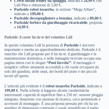
Crivit sdraio trolley da spiaggia
, indicata a
24,99 €
con
Lidl Plus e riduzione di 5,00 €.
Parkside robot tosaerba
, in sezione “Mega Affare”,
indicato a
199,00 €
.
Parkside decespugliatore a benzina
, indicato a
89,00 €
.
Parkside forbice da giardinaggio ricaricabile
, proposta
a
14,99 €
.
Parkside: il cuore fai da te del volantino Lidl
In questo volantino Lidl la presenza di
Parkside
è davvero
importante e merita un approfondimento dedicato. Parkside è il
marchio che Lidl propone per il fai da te, il giardinaggio e la
manutenzione domestica, e nelle immagini ricevute occupa una
pagina intera con lo slogan
“Puoi farcela!”
. Il messaggio è
semplice: offrire strumenti accessibili a chi vuole occuparsi da
solo del giardino, delle siepi, dei bordi del prato e dei piccoli
lavori all’aperto.
L’articolo più evidente è il
robot tosaerba Parkside
, indicato a
199,00 €
. Nella scheda si leggono alcune caratteristiche
interessanti: capacità di superficie fino a 250 m², sensore pioggia
integrato, dotazione con stazione di ricarica, cavo perimetrale e
accessori di montaggio. È una proposta pensata per chi ha un
giardino di dimensioni contenute e vuole semplificare il taglio