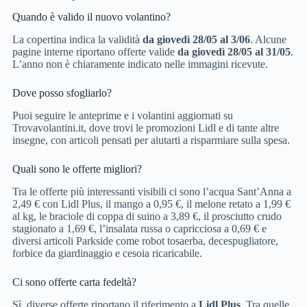
Quando è valido il nuovo volantino?
La copertina indica la validità
da giovedì 28/05 al 3/06
. Alcune
pagine interne riportano offerte valide
da giovedì 28/05 al 31/05
.
L’anno non è chiaramente indicato nelle immagini ricevute.
Dove posso sfogliarlo?
Puoi seguire le anteprime e i volantini aggiornati su
Trovavolantini.it, dove trovi le promozioni Lidl e di tante altre
insegne, con articoli pensati per aiutarti a risparmiare sulla spesa.
Quali sono le offerte migliori?
Tra le offerte più interessanti visibili ci sono l’acqua Sant’Anna a
2,49 € con Lidl Plus, il mango a 0,95 €, il melone retato a 1,99 €
al kg, le braciole di coppa di suino a 3,89 €, il prosciutto crudo
stagionato a 1,69 €, l’insalata russa o capricciosa a 0,69 € e
diversi articoli Parkside come robot tosaerba, decespugliatore,
forbice da giardinaggio e cesoia ricaricabile.
Ci sono offerte carta fedeltà?
Sì, diverse offerte riportano il riferimento a
Lidl Plus
. Tra quelle