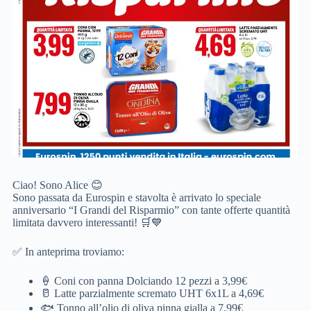
Ciao! Sono Alice 😊
Sono passata da Eurospin e stavolta è arrivato lo speciale
anniversario “I Grandi del Risparmio” con tante offerte quantità
limitata davvero interessanti! 🛒💙
✅ In anteprima troviamo:
🍦 Coni con panna Dolciando 12 pezzi a 3,99€
🥛 Latte parzialmente scremato UHT 6x1L a 4,69€
🐟 Tonno all’olio di oliva pinna gialla a 7,99€