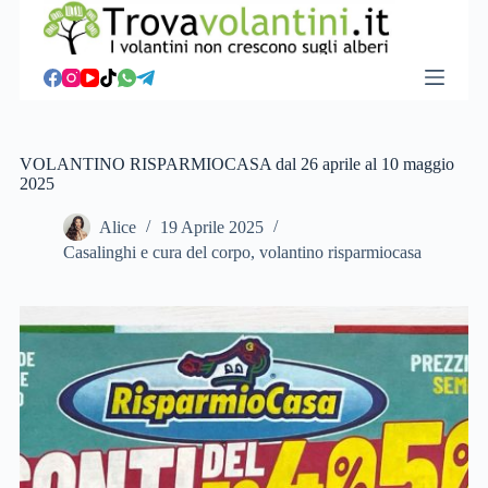
S
a
l
t
a
a
l
c
VOLANTINO RISPARMIOCASA dal 26 aprile al 10 maggio
o
2025
n
t
Alice
19 Aprile 2025
e
Casalinghi e cura del corpo
,
volantino risparmiocasa
n
u
t
o