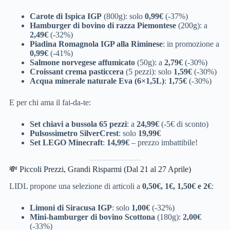
Carote di Ispica IGP
(800g): solo
0,99€
(-37%)
Hamburger di bovino di razza Piemontese
(200g): a
2,49€
(-32%)
Piadina Romagnola IGP alla Riminese
: in promozione a
0,99€
(-41%)
Salmone norvegese affumicato
(50g): a
2,79€
(-30%)
Croissant crema pasticcera
(5 pezzi): solo
1,59€
(-30%)
Acqua minerale naturale Eva (6×1,5L)
:
1,75€
(-30%)
E per chi ama il fai-da-te:
Set chiavi a bussola 65 pezzi
: a
24,99€
(-5€ di sconto)
Pulsossimetro SilverCrest
: solo
19,99€
Set LEGO Minecraft
:
14,99€
– prezzo imbattibile!
💸 Piccoli Prezzi, Grandi Risparmi (Dal 21 al 27 Aprile)
LIDL propone una selezione di articoli a
0,50€, 1€, 1,50€ e 2€
:
Limoni di Siracusa IGP
: solo
1,00€
(-32%)
Mini-hamburger di bovino Scottona
(180g):
2,00€
(-33%)