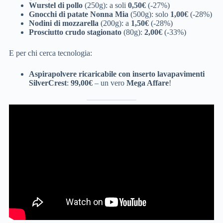
Wurstel di pollo
(250g): a soli
0,50€
(-27%)
Gnocchi di patate Nonna Mia
(500g): solo
1,00€
(-28%)
Nodini di mozzarella
(200g): a
1,50€
(-28%)
Prosciutto crudo stagionato
(80g):
2,00€
(-33%)
E per chi cerca tecnologia:
Aspirapolvere ricaricabile con inserto lavapavimenti
SilverCrest
:
99,00€
– un vero
Mega Affare
!