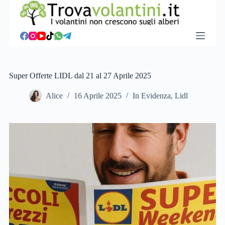
S
a
l
t
a
a
l
c
Super Offerte LIDL dal 21 al 27 Aprile 2025
o
n
Alice
16 Aprile 2025
In Evidenza
,
Lidl
t
e
n
u
t
o