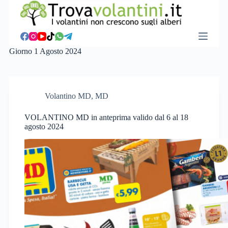
S
a
l
t
a
Giorno
1 Agosto 2024
a
l
c
o
n
Volantino MD
,
MD
t
e
VOLANTINO MD in anteprima valido dal 6 al 18
n
agosto 2024
u
t
o