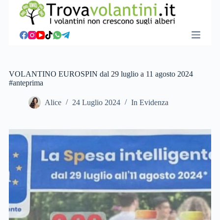
S
a
l
t
a
a
l
c
VOLANTINO EUROSPIN dal 29 luglio a 11 agosto 2024
o
#anteprima
n
t
Alice
24 Luglio 2024
In Evidenza
e
n
u
t
o