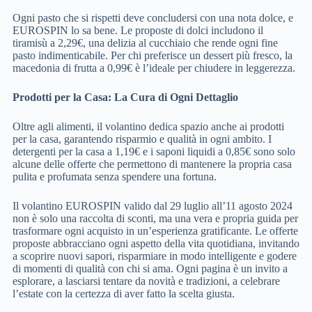
Ogni pasto che si rispetti deve concludersi con una nota dolce, e
EUROSPIN lo sa bene. Le proposte di dolci includono il
tiramisù a 2,29€, una delizia al cucchiaio che rende ogni fine
pasto indimenticabile. Per chi preferisce un dessert più fresco, la
macedonia di frutta a 0,99€ è l’ideale per chiudere in leggerezza.
Prodotti per la Casa: La Cura di Ogni Dettaglio
Oltre agli alimenti, il volantino dedica spazio anche ai prodotti
per la casa, garantendo risparmio e qualità in ogni ambito. I
detergenti per la casa a 1,19€ e i saponi liquidi a 0,85€ sono solo
alcune delle offerte che permettono di mantenere la propria casa
pulita e profumata senza spendere una fortuna.
Il volantino EUROSPIN valido dal 29 luglio all’11 agosto 2024
non è solo una raccolta di sconti, ma una vera e propria guida per
trasformare ogni acquisto in un’esperienza gratificante. Le offerte
proposte abbracciano ogni aspetto della vita quotidiana, invitando
a scoprire nuovi sapori, risparmiare in modo intelligente e godere
di momenti di qualità con chi si ama. Ogni pagina è un invito a
esplorare, a lasciarsi tentare da novità e tradizioni, a celebrare
l’estate con la certezza di aver fatto la scelta giusta.