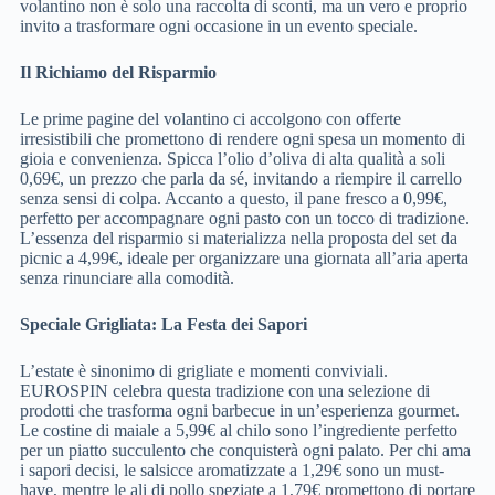
volantino non è solo una raccolta di sconti, ma un vero e proprio
invito a trasformare ogni occasione in un evento speciale.
Il Richiamo del Risparmio
Le prime pagine del volantino ci accolgono con offerte
irresistibili che promettono di rendere ogni spesa un momento di
gioia e convenienza. Spicca l’olio d’oliva di alta qualità a soli
0,69€, un prezzo che parla da sé, invitando a riempire il carrello
senza sensi di colpa. Accanto a questo, il pane fresco a 0,99€,
perfetto per accompagnare ogni pasto con un tocco di tradizione.
L’essenza del risparmio si materializza nella proposta del set da
picnic a 4,99€, ideale per organizzare una giornata all’aria aperta
senza rinunciare alla comodità.
Speciale Grigliata: La Festa dei Sapori
L’estate è sinonimo di grigliate e momenti conviviali.
EUROSPIN celebra questa tradizione con una selezione di
prodotti che trasforma ogni barbecue in un’esperienza gourmet.
Le costine di maiale a 5,99€ al chilo sono l’ingrediente perfetto
per un piatto succulento che conquisterà ogni palato. Per chi ama
i sapori decisi, le salsicce aromatizzate a 1,29€ sono un must-
have, mentre le ali di pollo speziate a 1,79€ promettono di portare