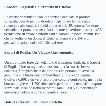
Prodotti Surgelati: La Praticità in Cucina
Le offerte continuano con una sezione dedicata ai prodotti
surgelati, pensati per chi desidera risparmiare tempo senza
rinunciare alla qualità. I filetti di pesce a 3,19€ sono un’opzione
versatile per pranzi e cene veloci, mentre le verdure miste a 1,49€
permettono di creare contorni sani e colorati in pochi minuti. Per
chi ha voglia di un dolce, il gelato artigianale a 2,29€ è un
peccato di gola a cui è difficile resistere.
Sapori di Puglia: Un Viaggio Gastronomico
Un altro punto forte del volantino è la sezione dedicata ai Sapori
di Puglia. Questa regione, conosciuta per la sua ricchezza
culinaria, è rappresentata da prodotti che portano in tavola la
genuinità e la tradizione del Sud Italia. L’olio extravergine
d’oliva a 6,99€ è un vero tesoro per condire ogni piatto, mentre la
burrata pugliese a 1,79€ offre un’esperienza di cremosità e sapore
senza pari. Non possono mancare i taralli, a 0,59€, perfetti per
uno snack veloce o come antipasto sfizioso.
Dolci Tentazioni: Un Finale Perfetto