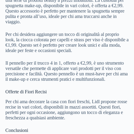
una serie di prodotti beauty a prezzi imbattibili. La custodia per
spugnetta make-up, disponibile in vari colori, è offerta a €2,99.
Questo accessorio è perfetto per mantenere la spugnetta sempre
pulita e pronta all’uso, ideale per chi ama truccarsi anche in
viaggio.
Per chi desidera aggiungere un tocco di originalità al proprio
look, la ciocca colorata per capelli e strass per viso è disponibile a
€1,99. Questo set è perfetto per creare look unici e alla moda,
ideale per feste e occasioni speciali.
Il pennello per il trucco 4 in 1, offerto a €2,99, è uno strumento
versatile che permette di applicare vari prodotti per il viso con
precisione e facilità. Questo pennello è un must-have per chi ama
il make-up e cerca strumenti pratici e multifunzionali.
Offerte di Fiori Recisi
Per chi ama decorare la casa con fiori freschi, Lidl propone rosse
recise in vari colori, disponibili in mazzi assortiti. Questi fiori,
perfetti per ogni occasione, aggiungono un tocco di eleganza e
freschezza a qualsiasi ambiente.
Conclusioni