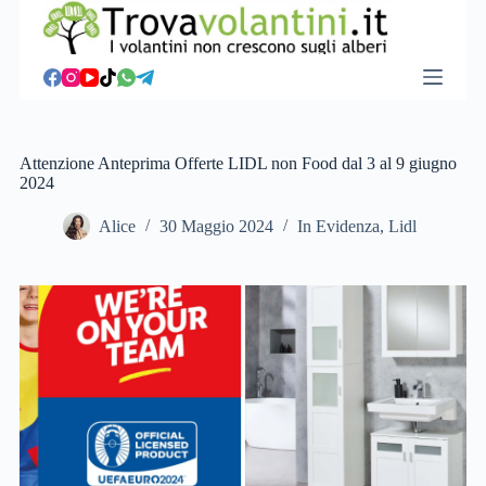
S
a
l
t
a
a
l
c
Attenzione Anteprima Offerte LIDL non Food dal 3 al 9 giugno
o
2024
n
t
Alice
30 Maggio 2024
In Evidenza
,
Lidl
e
n
u
t
o