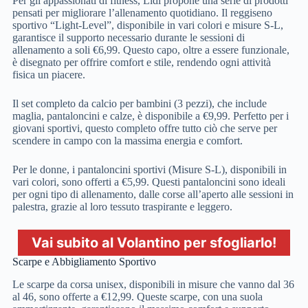
Per gli appassionati di fitness, Lidl propone una serie di prodotti
pensati per migliorare l’allenamento quotidiano. Il reggiseno
sportivo “Light-Level”, disponibile in vari colori e misure S-L,
garantisce il supporto necessario durante le sessioni di
allenamento a soli €6,99. Questo capo, oltre a essere funzionale,
è disegnato per offrire comfort e stile, rendendo ogni attività
fisica un piacere.
Il set completo da calcio per bambini (3 pezzi), che include
maglia, pantaloncini e calze, è disponibile a €9,99. Perfetto per i
giovani sportivi, questo completo offre tutto ciò che serve per
scendere in campo con la massima energia e comfort.
Per le donne, i pantaloncini sportivi (Misure S-L), disponibili in
vari colori, sono offerti a €5,99. Questi pantaloncini sono ideali
per ogni tipo di allenamento, dalle corse all’aperto alle sessioni in
palestra, grazie al loro tessuto traspirante e leggero.
Vai subito al Volantino per sfogliarlo!
Scarpe e Abbigliamento Sportivo
Le scarpe da corsa unisex, disponibili in misure che vanno dal 36
al 46, sono offerte a €12,99. Queste scarpe, con una suola