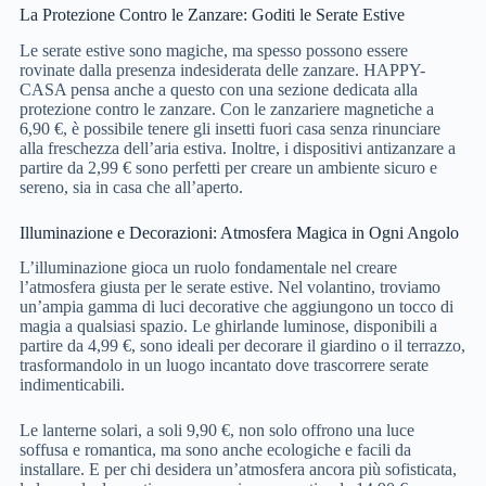
La Protezione Contro le Zanzare: Goditi le Serate Estive
Le serate estive sono magiche, ma spesso possono essere
rovinate dalla presenza indesiderata delle zanzare. HAPPY-
CASA pensa anche a questo con una sezione dedicata alla
protezione contro le zanzare. Con le zanzariere magnetiche a
6,90 €, è possibile tenere gli insetti fuori casa senza rinunciare
alla freschezza dell’aria estiva. Inoltre, i dispositivi antizanzare a
partire da 2,99 € sono perfetti per creare un ambiente sicuro e
sereno, sia in casa che all’aperto.
Illuminazione e Decorazioni: Atmosfera Magica in Ogni Angolo
L’illuminazione gioca un ruolo fondamentale nel creare
l’atmosfera giusta per le serate estive. Nel volantino, troviamo
un’ampia gamma di luci decorative che aggiungono un tocco di
magia a qualsiasi spazio. Le ghirlande luminose, disponibili a
partire da 4,99 €, sono ideali per decorare il giardino o il terrazzo,
trasformandolo in un luogo incantato dove trascorrere serate
indimenticabili.
Le lanterne solari, a soli 9,90 €, non solo offrono una luce
soffusa e romantica, ma sono anche ecologiche e facili da
installare. E per chi desidera un’atmosfera ancora più sofisticata,