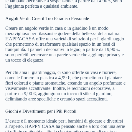
le lampade decorative a sospensione, a partire da 14,90 €, sono
l’aggiunta perfetta a qualsiasi ambiente.
Angoli Verdi: Crea il Tuo Paradiso Personale
Creare un angolo verde in casa o in giardino è un modo
meraviglioso per rilassarsi e godere della bellezza della natura.
HAPPY-CASA offre una varietà di soluzioni per il giardinaggio
che permettono di trasformare qualsiasi spazio in un’oasi di
tranquillità. I pannelli decorativi in legno, a partire da 19,90 €,
sono perfetti per creare una parete verde che aggiunge privacy e
un tocco di eleganza.
Per chi ama il giardinaggio, ci sono offerte su vasi e fioriere,
come le fioriere in plastica a 4,99 €, che permettono di piantare
fiori colorati e piante aromatiche, creando un angolo profumato e
visivamente accattivante. Inoltre, le recinzioni decorative, a
partire da 9,90 €, aggiungono un tocco di stile al giardino,
delimitando aree specifiche e creando spazi accoglienti.
Giochi e Divertimenti per i Più Piccoli
L’estate è il momento ideale per i bambini di giocare e divertirsi
all’aperto. HAPPY-CASA ha pensato anche a loro con una serie
di offerte su giochi e attività che garantiscono ore di svago e