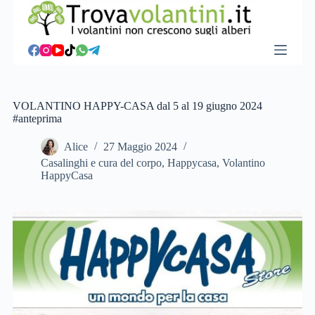
S
a
l
t
a
a
l
c
VOLANTINO HAPPY-CASA dal 5 al 19 giugno 2024
o
#anteprima
n
t
Alice
27 Maggio 2024
e
Casalinghi e cura del corpo
,
Happycasa
,
Volantino
n
HappyCasa
u
t
o