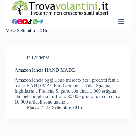
S
a
l
t
a
Mese
Settembre 2016
a
l
c
o
n
In Evidenza
t
e
Amazon lancia HAND MADE
n
u
Amazon lancia oggi il suo mercato per i prodotti fatti a
t
mano HAND MADE in Germania, Italia, Spagna,
o
Inghilterra e Francia. Si parte con circa 1.000 artigiani
che nel complesso, offrono 30.000 prodotti, di cui circa
10.000 articoli sono anche…
Marco
22 Settembre 2016